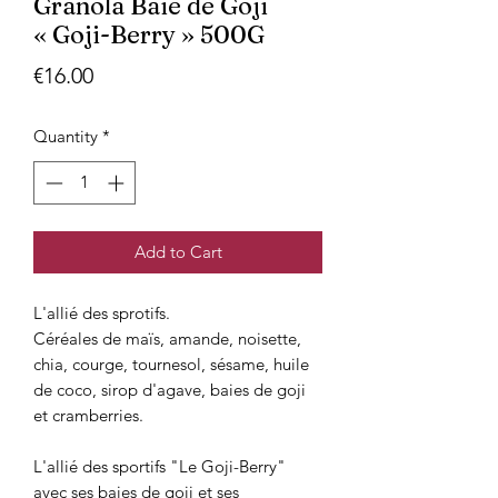
Granola Baie de Goji
« Goji-Berry » 500G
Price
€16.00
Quantity
*
Add to Cart
L'allié des sprotifs.
Céréales de maïs, amande, noisette,
chia, courge, tournesol, sésame, huile
de coco, sirop d'agave, baies de goji
et cramberries.
L'allié des sportifs "Le Goji-Berry"
avec ses baies de goji et ses